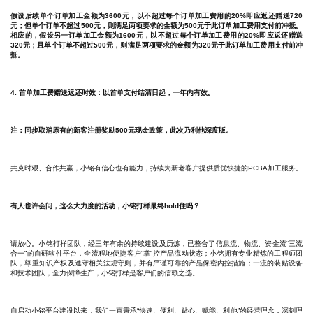
假设后续单个订单加工金额为3600元，以不超过每个订单加工费用的20%即应返还赠送720
元；但单个订单不超过500元，则满足两项要求的金额为500元于此订单加工费用支付前冲抵。
相应的，假设另一订单加工金额为1600元，以不超过每个订单加工费用的20%即应返还赠送
320元；且单个订单不超过500元，则满足两项要求的金额为320元于此订单加工费用支付前冲
抵。
4. 首单加工费赠送返还时效：以首单支付结清日起，一年内有效。
注：同步取消原有的新客注册奖励500元现金政策，此次乃利他深度版。
共克时艰、合作共赢，小铭有信心也有能力，持续为新老客户提供质优快捷的PCBA加工服务。
有人也许会问，这么大力度的活动，小铭打样最终hold住吗？
请放心。小铭打样团队，经三年有余的持续建设及历炼，已整合了信息流、物流、资金流“三流
合一”的自研软件平台，全流程地便捷客户“掌”控产品流动状态；小铭拥有专业精炼的工程师团
队，尊重知识产权及遵守相关法规守则，并有严谨可靠的产品保密内控措施；
一流的装贴设备
和技术团队，全力保障生产，小铭打样是
客户们的信赖之选。
自启动小铭平台建设以来，我们一直秉承“快速、便利、贴心、赋能、利他”的经营理念，深刻理