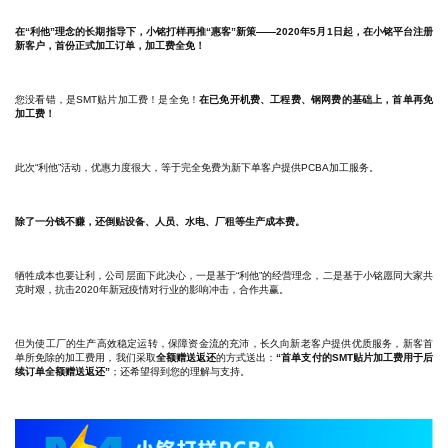
在“利他”理念的长期指导下，小铭打样再推“惠客”新策——
2020年5月1日起，在小铭平台注册
新客户，首份正式加工订单，加工费全免！
您没看错，是SMT贴片加工费！是全免！
在已免开机费、工程费、钢网费的基础上，首单再免
加工费！
此次“利他”活动，优惠力度很大，等于完全免费为新下单客户提供PCBA加工服务。
除了一分钱不赚，还倒贴设备、人员、水电、厂租等生产成本费。
牺牲成本也要让利，公司层面下此决心，一是基于“利他”的经营理念，二是基于小铭愿同大家共
克时艰，抗击2020年新冠疫情对行业的影响冲击，合作共赢。
但为使工厂的生产高效稳定运转，保障资金流的充沛，长久向新老客户提供优质服务，新客首
单所免除的加工费用，我们采取
全额赠送返还
的方式送出：
“首单支付的SMT贴片加工费用于后
续订单全额赠送返还”
；还希望得到您的理解与支持。