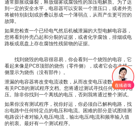
通常膨胀或爆裂，释放烟雾或腐蚀性的加压电解质。
为了达
到一定的安全水平，电容器可以安装一个泄压口，或者外壳
将被特别刻划或折叠以形成一个薄弱点，从而产生更可控的
故障。
如果您检查一个已经电气然后机械泄漏的大型电解电容器，
您将看到外壳凸起和分裂的证据，或者化学腐蚀，排烟或电
路板或底盘上存在腐蚀性残留物的证据。
找到烧毁的电容很容易，你会看到一个烧毁的电容，它
看起来像是PCB顶部的烧伤（零件侧），或者它会在走线一
侧显示为烧伤（没有部件）。
泄漏的电容器将改变电流读数，从而改变电压读数。
您需要
有关PCB的测试程序文档。
您将通过测试寻找任何关闭的电
压。
除非你找到一个离线的电压，否则我将通过整个测试。
如果你没有测试程序，祝你好运，你必须自己解构电路，找
出电路中任何特定点的电压和电流。
困难的部分是试图猜测
电路设计者对输入电压/电流，输出电压/电流和频率输入值
的初衷。
最好有一个测试程序。