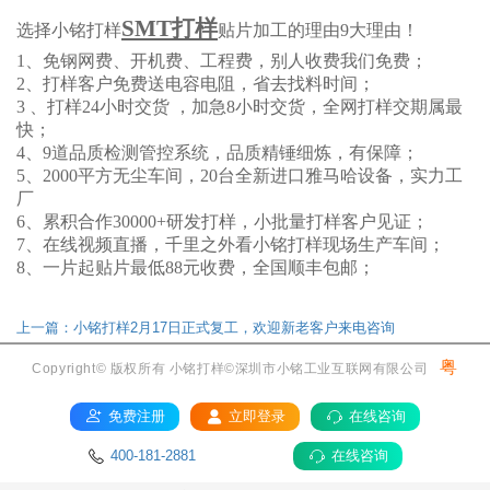
SMT打样
选择小铭打样
贴片加工的理由9大理由！
1、免钢网费、开机费、工程费，别人收费我们免费；
2、打样客户免费送电容电阻，省去找料时间；
3 、打样24小时交货 ，加急8小时交货，全网打样交期属最
快；
4、9道品质检测管控系统，品质精锤细炼，有保障；
5、2000平方无尘车间，20台全新进口雅马哈设备，实力工
厂
6、累积合作30000+研发打样，小批量打样客户见证；
7、在线视频直播，千里之外看小铭打样现场生产车间；
8、一片起贴片最低88元收费，全国顺丰包邮；
上一篇：小铭打样2月17日正式复工，欢迎新老客户来电咨询
粤
Copyright© 版权所有 小铭打样©深圳市小铭工业互联网有限公司
ICP备17036084号
免费注册
立即登录
在线咨询
400-181-2881
在线咨询