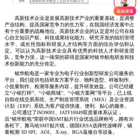
高新技术企业是发展高新技术产业的重要基础，是调整
产业结构、提高国家竞争力的生力军，在我国经济发展中占
有十分重要的战略地位。高新技术企业的认定是对公司在核
心自主知识产权、科技成果转化能力、研究开发的组织管理
水平、成长性指标和研发人才结构等方面的综合评估和认
定。可以认为高新技术企业具有优秀的科技人才和研发团
队，竞争力强，这一殊荣的获得是国家对
铭华航电
研发和技
术创新能力的充分肯定。
铭华航电是一家专业为电子行业创新型研发公司服务的
平台，我们提供包括研发方案平台、物料选型、样板制作、
小批量制作、检测等服务内容，提升研发效益。公司已经建
立
“小铭打样”、“小铭商城”、“小铭方案网”等平台，已上线
自助在线交易系统、生产制造管理系统（MES）及企业资源
计划（ERP）系统,为客户提供快速、便利、贴心的服务。
公司通过了ISO9001、IATF16949双质量体系认证，
且“铭华航电”荣获中国SMT贴片行业优选品牌称号，拥有30
条松下、雅马哈SMT贴片线，德国ERSA选择性波峰焊，锡
膏检测 3D SPI、AOI、 X-ray、BGA返修台等设备。