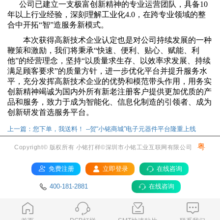
公司已建立一支极富创新精神的专业运营团队，具备10
年以上行业经验，深刻理解工业化4.0，在跨专业领域的整
合中开拓“智”造服务新模式。
本次获得高新技术企业认定也是对公司持续发展的一种
鞭策和激励，我们将
秉承
“快速、便利、贴心、赋能、利
他”的经营理念，坚持“以质量求生存、以效率求发展、持续
满足顾客要求”的质量方针，
进一步
优化平台并
提升服务水
平，充分发挥高新技术企业的优势和模范带头作用
，
用务实
创新精神竭诚为
国内外所有新老注册客户
提供更加优质的产
品和服务
，
致力于成为智能化、信息化制造的引领者、成为
创新研发首选服务平台。
上一篇：您下单，我送料！ --贺“小铭商城”电子元器件平台隆重上线
粤
Copyright© 版权所有 小铭打样©深圳市小铭工业互联网有限公司
ICP备17036084号
免费注册
立即登录
在线咨询
400-181-2881
在线咨询