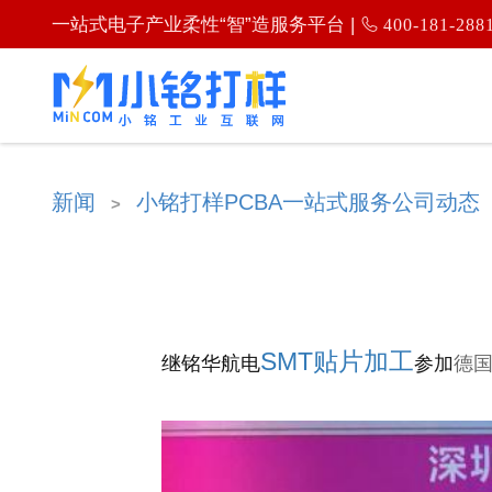
一站式电子产业柔性“智”造服务平台 |
400-181-288
新闻
小铭打样PCBA一站式服务公司动态
>
SMT贴片加工
继铭华航电
参加
德国