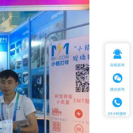
在线咨询
客服微信：
微信咨询
24小时接听
客服热线：
18576789749
时间：
24h在线