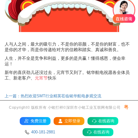
人与人之间，最大的吸引力，不是你的容颜，不是你的财富，也不
是你的才华，而是你传递给对方的信赖和踏实、真诚和善良。
人生，并不全是竞争和利益，更多的是共赢！懂得感恩，便会幸
运！
新年的喜庆劲儿还没过去，元宵节又到了。铭华航电祝愿各全体员
工、新老客户、
元宵节
快乐
上一篇：热烈欢迎SMT行业精英莅临铭华航电参观交流
粤
Copyright© 版权所有 小铭打样©深圳市小铭工业互联网有限公司
ICP备17036084号
免费注册
立即登录
在线咨询
400-181-2881
在线咨询