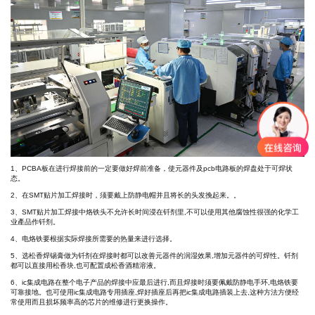
1、PCBA板在进行焊接前的一定要做好焊前准备，使元器件及pcb电路板的焊盘处于可焊状
态。
2、在SMT贴片加工焊接时，须要戴上防静电帽并且将长的头发挽起来。。
3、SMT贴片加工焊接中烙铁头不允许长时间浸在钎剂里,不可以使用其他腐蚀性很强的化学工
业產品作钎剂。
4、电烙铁要根据实际焊接所需要的热量来进行选择。
5、选松香焊锡膏做为钎剂在焊接时都可以改善元器件的润湿效果,增加元器件的可焊性。钎剂
都可以直接用松香块,也可配置成松香酒精溶液。
6、ic集成电路在整个电子产品的焊接中应最后进行,而且焊接时须要佩戴防静电手环,电烙铁要
可靠接地。也可使用ic集成电路专用插座,焊好插座后再把ic集成电路插装上去,这种方法方便经
常使用而且损坏频率高的芯片的维修进行更换操作。