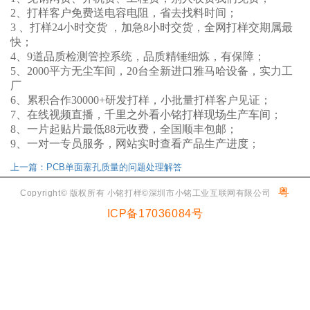
2、打样客户免费送电容电阻，省去找料时间；
3 、打样24小时交货 ，加急8小时交货，全网打样交期属最
快；
4、9道品质检测管控系统，品质精锤细炼，有保障；
5、2000平方无尘车间，20台全新进口雅马哈设备，实力工
厂
6、累积合作30000+研发打样，小批量打样客户见证；
7、在线视频直播，千里之外看小铭打样现场生产车间；
8、一片起贴片最低88元收费，全国顺丰包邮；
9、一对一专员服务，网站实时查看产品生产进度；
上一篇：PCB单面塞孔质量的问题处理解答
粤
Copyright© 版权所有 小铭打样©深圳市小铭工业互联网有限公司
ICP备17036084号