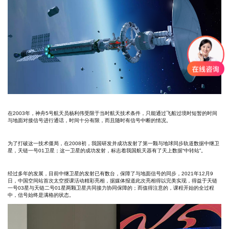
在2003年，神舟5号航天员杨利伟受限于当时航天技术条件，只能通过飞船过境时短暂的时间
与地面对接信号进行通话，时间十分有限，而且随时有信号中断的情况。
为了打破这一技术僵局，在2008初，我国研发并成功发射了第一颗与地球同步轨道数据中继卫
星，天链一号01卫星；这一卫星的成功发射，标志着我国航天器有了天上数据“中转站”。
经过多年的发展，目前中继卫星的发射已有数台，保障了与地面信号的同步，2021年12月9
日，中国空间站首次太空授课活动精彩亮相，据媒体报道此次亮相得以完美实现，得益于天链
一号03星与天链二号01星两颗卫星共同接力协同保障的；而值得注意的，课程开始的全过程
中，信号始终是满格的状态。