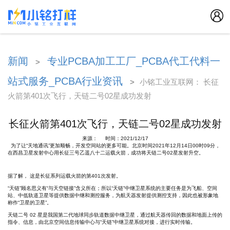
新闻
专业PCBA加工工厂_PCBA代工代料一
>
站式服务_PCBA行业资讯
>
小铭工业互联网： 长征
火箭第401次飞行，天链二号02星成功发射
长征火箭第401次飞行，天链二号02星成功发射
来源： 时间：2021/12/17
为了让“天地通讯”更加顺畅，开发空间站的更多可能。北京时间2021年12月14日00时09分，
在西昌卫星发射中心用长征三号乙遥八十二运载火箭，成功将天链二号02星发射升空。
据了解， 这是长征系列运载火箭的第401次发射。
“天链”顾名思义有“与天空链接”含义所在；所以“天链”中继卫星系统的主要任务是为飞船、空间
站、中低轨道卫星等提供数据中继和测控服务，为航天器发射提供测控支持，因此也被形象地
称作“卫星的卫星”。
天链二号 02 星是我国第二代地球同步轨道数据中继卫星，通过航天器传回的数据和地面上传的
指令、信息，由北京空间信息传输中心与“天链”中继卫星系统对接，进行实时传输。