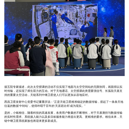
据五院专家描述，此次太空授课的活动不仅实现了地面与太空空间站的无限协同，画面得以实
时传输，还实现了师生双方的互动。对于天地通话、太空授课此类需要强信号、长弧段天基支
持的重要太空活动，天链系列中继卫星使人们可以更加从容地应对。
西昌卫星发射中心党委书记董重庆说：“正是天链卫星精准稳定的数据传输，搭起了一条条天地
往返的数据‘中转站’，使得吟唱千百年的‘天涯若比邻’成为现实。”
是的，小铭相信，随着科技的高速发展，各类用户数量的不断增长，对于天基测控与数据传输
的实时性需求、系统接入能力以及多目标服务能力将提出更高、更精准的要求。相信未来，天
链中继卫星系统家族也将迎来更多新成员。